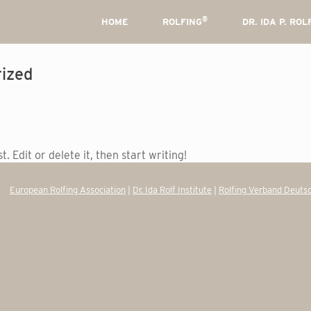
®
HOME
ROLFING
DR. IDA P. ROL
ized
. Edit or delete it, then start writing!
European Rolfing Association
|
Dr. Ida Rolf Institute
|
Rolfing Verband Deutsc